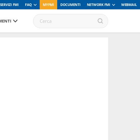
SERVIZI FMI
FAQ
MYFMI
DOCUMENTI
NETWORK FMI
WEBMAIL
ENTI
.000
al Registro FMI