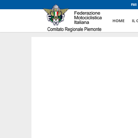
FMI
HOME
IL