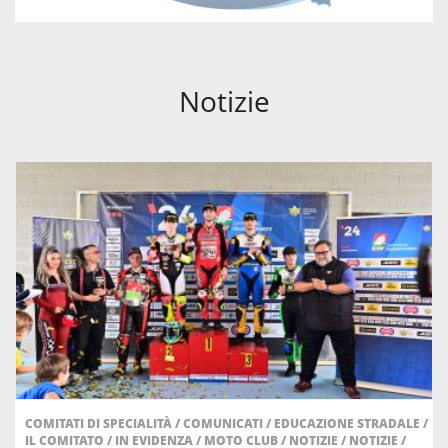
Notizie
COMITATI DI SPECIALITÀ
/
COMUNICATI
/
EDUCAZIONE STRADALE
/
IL COMITATO
/
IN EVIDENZA
/
MOTO CLUB
/
NOTIZIE
/
NOTIZIE
/