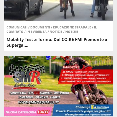
COMUNICATI
/
DOCUMENTI
/
EDUCAZIONE STRADALE
/
IL
COMITATO
/
IN EVIDENZA
/
NOTIZIE
/
NOTIZIE
Mobility Test a Torino: Dal CO.RE FMI Piemonte a
Superga,…