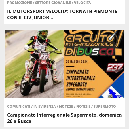
PROMOZIONE
/
SETTORE GIOVANILE
/
VELOCITÀ
IL MOTORSPORT VELOCITA’ TORNA IN PIEMONTE
CON IL CIV JUNIOR…
COMUNICATI
/
IN EVIDENZA
/
NOTIZIE
/
NOTIZIE
/
SUPERMOTO
Campionato Interregionale Supermoto, domenica
26 a Busca